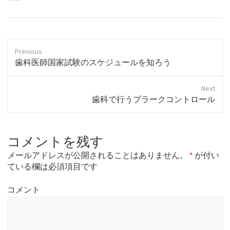
Previous
P
歯科医師国家試験のスケジュールを知ろう
r
e
Next
v
N
歯科で行うプラークコントロール
i
e
o
x
u
t
s
コメントを残す
p
p
o
o
メールアドレスが公開されることはありません。
*
が付い
s
s
ている欄は必須項目です
t
t
:
:
コメント